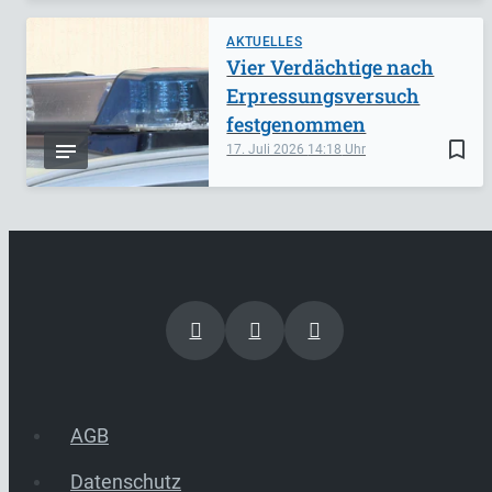
AKTUELLES
Vier Verdächtige nach
Erpressungsversuch
festgenommen
bookmark_border
17. Juli 2026
14:18
AGB
Datenschutz