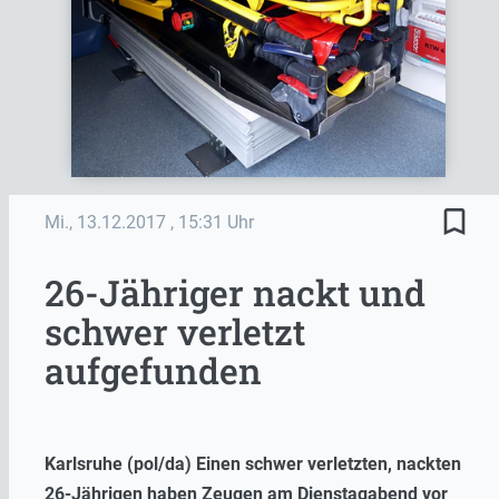
bookmark_border
Mi., 13.12.2017
, 15:31 Uhr
26-Jähriger nackt und
schwer verletzt
aufgefunden
Karlsruhe (pol/da) Einen schwer verletzten, nackten
26-Jährigen haben Zeugen am Dienstagabend vor