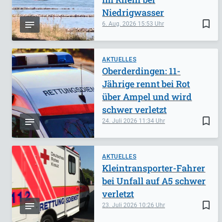
Niedrigwasser
bookmark_border
6. Aug. 2026
15:53
AKTUELLES
Oberderdingen: 11-
Jährige rennt bei Rot
über Ampel und wird
schwer verletzt
bookmark_border
24. Juli 2026
11:34
AKTUELLES
Kleintransporter-Fahrer
bei Unfall auf A5 schwer
verletzt
bookmark_border
23. Juli 2026
10:26