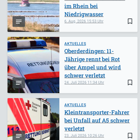
im Rhein bei
Niedrigwasser
bookmark_border
6. Aug. 2026
15:53
AKTUELLES
Oberderdingen: 11-
Jährige rennt bei Rot
über Ampel und wird
schwer verletzt
bookmark_border
24. Juli 2026
11:34
AKTUELLES
Kleintransporter-Fahrer
bei Unfall auf A5 schwer
verletzt
bookmark_border
23. Juli 2026
10:26