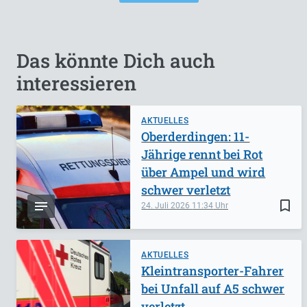
Das könnte Dich auch
interessieren
AKTUELLES
Oberderdingen: 11-
Jährige rennt bei Rot
über Ampel und wird
schwer verletzt
bookmark_border
24. Juli 2026
11:34
AKTUELLES
Kleintransporter-Fahrer
bei Unfall auf A5 schwer
verletzt