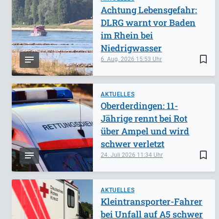
Achtung Lebensgefahr:
DLRG warnt vor Baden
im Rhein bei
Niedrigwasser
bookmark_border
6. Aug. 2026
15:53
AKTUELLES
Oberderdingen: 11-
Jährige rennt bei Rot
über Ampel und wird
schwer verletzt
bookmark_border
24. Juli 2026
11:34
AKTUELLES
Kleintransporter-Fahrer
bei Unfall auf A5 schwer