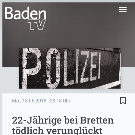
menu
bookmark_border
Mo., 18.06.2018
, 08:18 Uhr
22-Jährige bei Bretten
tödlich verunglückt