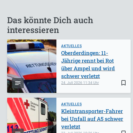
Das könnte Dich auch
interessieren
AKTUELLES
Oberderdingen: 11-
Jährige rennt bei Rot
über Ampel und wird
schwer verletzt
bookmark_border
24. Juli 2026
11:34
AKTUELLES
Kleintransporter-Fahrer
bei Unfall auf A5 schwer
verletzt