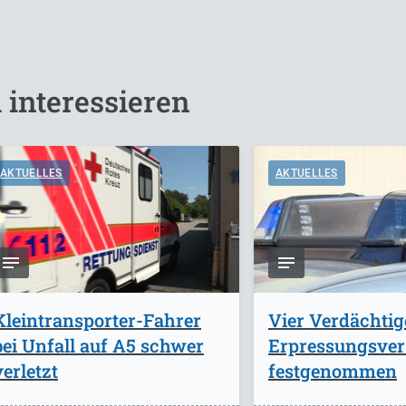
 interessieren
AKTUELLES
AKTUELLES
Kleintransporter-Fahrer
Vier Verdächti
bei Unfall auf A5 schwer
Erpressungsve
verletzt
festgenommen