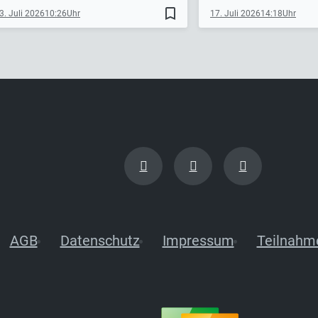
bookmark_border
3. Juli 2026
10:26
17. Juli 2026
14:18
AGB
Datenschutz
Impressum
Teilnahm