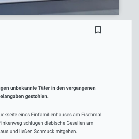
bookmark_border
hlugen unbekannte Täter in den vergangenen
zeiangaben gestohlen.
Rückseite eines Einfamilienhauses am Fischmal
r Finkenweg schlugen diebische Gesellen am
enhaus und ließen Schmuck mitgehen.