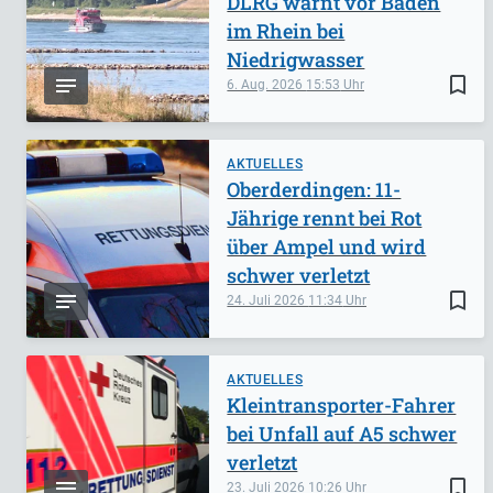
DLRG warnt vor Baden
im Rhein bei
Niedrigwasser
bookmark_border
6. Aug. 2026
15:53
AKTUELLES
Oberderdingen: 11-
Jährige rennt bei Rot
über Ampel und wird
schwer verletzt
bookmark_border
24. Juli 2026
11:34
AKTUELLES
Kleintransporter-Fahrer
bei Unfall auf A5 schwer
verletzt
bookmark_border
23. Juli 2026
10:26