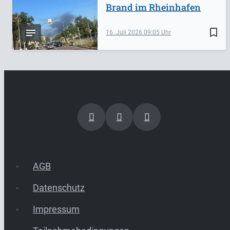
Brand im Rheinhafen
bookmark_border
16. Juli 2026
09:05
AGB
Datenschutz
Impressum