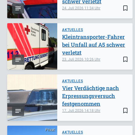
schwer verletzt
bookmark_border
24. Juli 2026
11:34
AKTUELLES
Kleintransporter-Fahrer
bei Unfall auf A5 schwer
verletzt
bookmark_border
23. Juli 2026
10:26
AKTUELLES
Vier Verdächtige nach
Erpressungsversuch
festgenommen
bookmark_border
17. Juli 2026
14:18
Privat
AKTUELLES