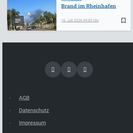
Brand im Rheinhafen
bookmark_border
16. Juli 2026
09:05
AGB
Datenschutz
Impressum