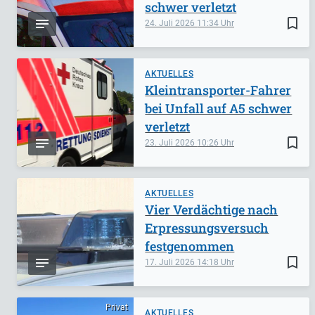
schwer verletzt
bookmark_border
24. Juli 2026
11:34
AKTUELLES
Kleintransporter-Fahrer
bei Unfall auf A5 schwer
verletzt
bookmark_border
23. Juli 2026
10:26
AKTUELLES
Vier Verdächtige nach
Erpressungsversuch
festgenommen
bookmark_border
17. Juli 2026
14:18
Privat
AKTUELLES