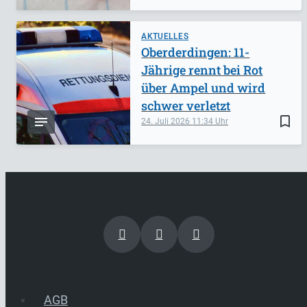
AKTUELLES
Oberderdingen: 11-
Jährige rennt bei Rot
über Ampel und wird
schwer verletzt
bookmark_border
24. Juli 2026
11:34
AGB