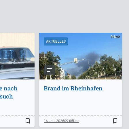
Privat
AKTUELLES
ge nach
Brand im Rheinhafen
rsuch
bookmark_border
bookmark_border
16. Juli 2026
09:05