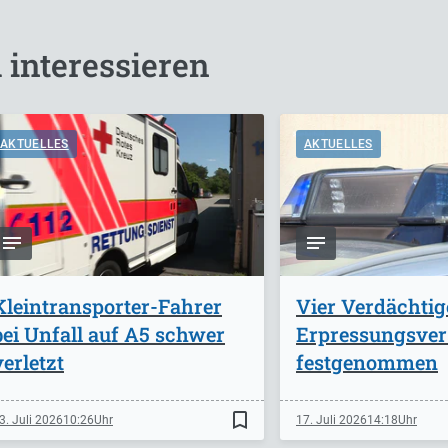
 interessieren
AKTUELLES
AKTUELLES
Kleintransporter-Fahrer
Vier Verdächti
bei Unfall auf A5 schwer
Erpressungsve
verletzt
festgenommen
bookmark_border
3. Juli 2026
10:26
17. Juli 2026
14:18