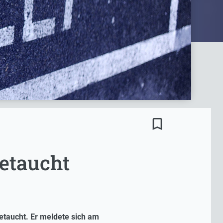
bookmark_border
etaucht
etaucht. Er meldete sich am