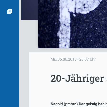
Mi., 06.06.2018
, 23:07 Uhr
20-Jähriger
Nagold (pm/an) Der geistig behi