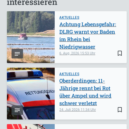
interessieren
AKTUELLES
Achtung Lebensgefahr:
DLRG warnt vor Baden
im Rhein bei
Niedrigwasser
bookmark_border
6. Aug. 2026
15:53
AKTUELLES
Oberderdingen: 11-
Jährige rennt bei Rot
über Ampel und wird
schwer verletzt
bookmark_border
24. Juli 2026
11:34