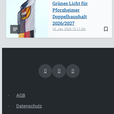
Grünes Licht für
Pforzheimer
Doppelhaushalt
2026/2027
bookmark_border
16. Jan. 2026
15:11
AGB
Datenschutz