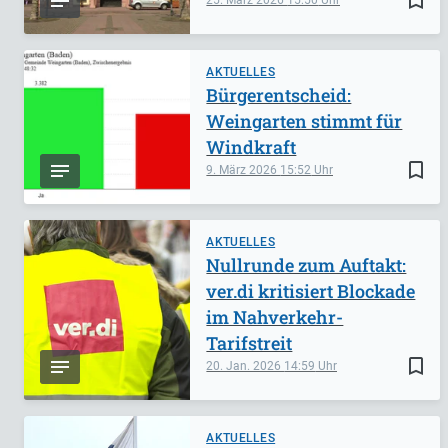
AKTUELLES
Bürgerentscheid:
Weingarten stimmt für
Windkraft
bookmark_border
9. März 2026
15:52
AKTUELLES
Nullrunde zum Auftakt:
ver.di kritisiert Blockade
im Nahverkehr-
Tarifstreit
bookmark_border
20. Jan. 2026
14:59
AKTUELLES