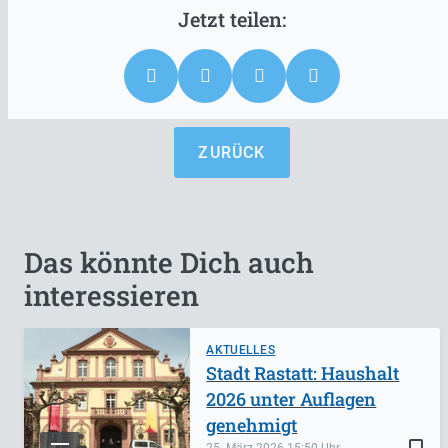
ZURÜCK
Das könnte Dich auch
interessieren
AKTUELLES
Stadt Rastatt: Haushalt
2026 unter Auflagen
genehmigt
bookmark_border
25. März 2026
15:50