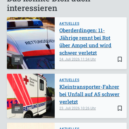
interessieren
AKTUELLES
Oberderdingen: 11-
Jährige rennt bei Rot
über Ampel und wird
schwer verletzt
bookmark_border
24. Juli 2026
11:34
AKTUELLES
Kleintransporter-Fahrer
bei Unfall auf A5 schwer
verletzt
bookmark_border
23. Juli 2026
10:26
AKTUELLES