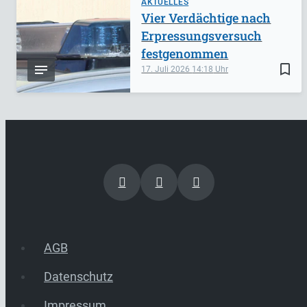
AKTUELLES
Vier Verdächtige nach
Erpressungsversuch
festgenommen
bookmark_border
17. Juli 2026
14:18
AGB
Datenschutz
Impressum