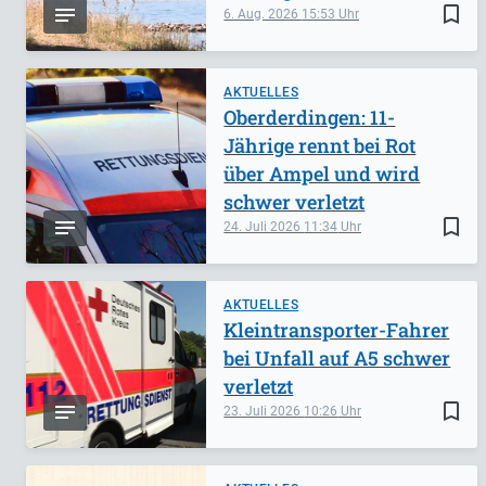
bookmark_border
6. Aug. 2026
15:53
AKTUELLES
Oberderdingen: 11-
Jährige rennt bei Rot
über Ampel und wird
schwer verletzt
bookmark_border
24. Juli 2026
11:34
AKTUELLES
Kleintransporter-Fahrer
bei Unfall auf A5 schwer
verletzt
bookmark_border
23. Juli 2026
10:26