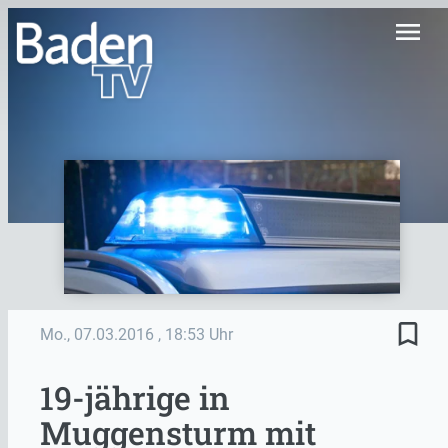
menu
bookmark_border
Mo., 07.03.2016
, 18:53 Uhr
19-jährige in
Muggensturm mit