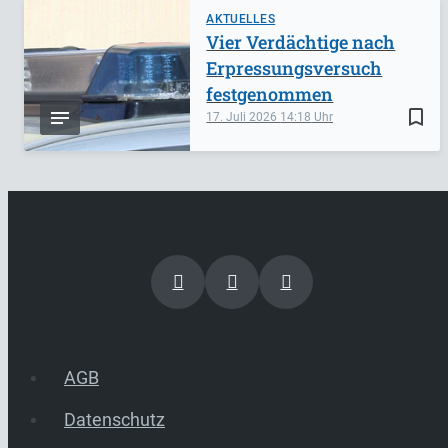
AKTUELLES
Vier Verdächtige nach
Erpressungsversuch
festgenommen
bookmark_border
17. Juli 2026
14:18
AGB
Datenschutz