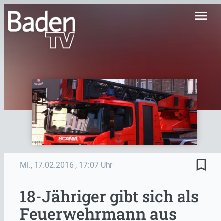
menu
bookmark_border
Mi., 17.02.2016
, 17:07 Uhr
18-Jähriger gibt sich als
Feuerwehrmann aus