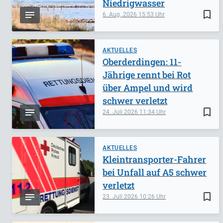
Niedrigwasser
bookmark_border
6. Aug. 2026
15:53
AKTUELLES
Oberderdingen: 11-
Jährige rennt bei Rot
über Ampel und wird
schwer verletzt
bookmark_border
24. Juli 2026
11:34
AKTUELLES
Kleintransporter-Fahrer
bei Unfall auf A5 schwer
verletzt
bookmark_border
23. Juli 2026
10:26