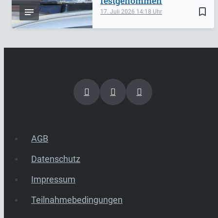
festgenommen
bookmark_border
17. Juli 2026
14:18
AGB
Datenschutz
Impressum
Teilnahmebedingungen