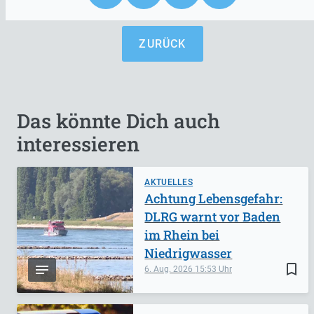
ZURÜCK
Das könnte Dich auch
interessieren
AKTUELLES
Achtung Lebensgefahr:
DLRG warnt vor Baden
im Rhein bei
Niedrigwasser
bookmark_border
6. Aug. 2026
15:53