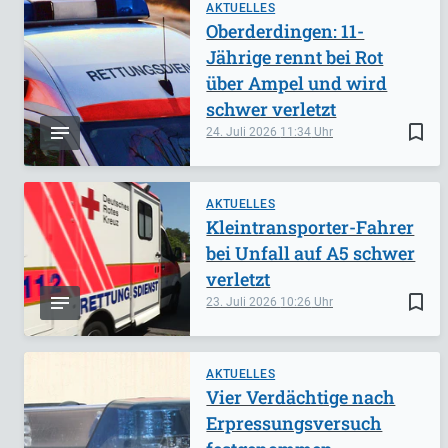
AKTUELLES
Oberderdingen: 11-
Jährige rennt bei Rot
über Ampel und wird
schwer verletzt
bookmark_border
24. Juli 2026
11:34
AKTUELLES
Kleintransporter-Fahrer
bei Unfall auf A5 schwer
verletzt
bookmark_border
23. Juli 2026
10:26
AKTUELLES
Vier Verdächtige nach
Erpressungsversuch