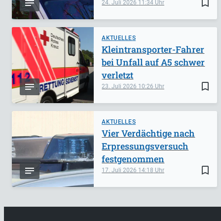
bookmark_border
24. Juli 2026
11:34
AKTUELLES
Kleintransporter-Fahrer
bei Unfall auf A5 schwer
verletzt
bookmark_border
23. Juli 2026
10:26
AKTUELLES
Vier Verdächtige nach
Erpressungsversuch
festgenommen
bookmark_border
17. Juli 2026
14:18