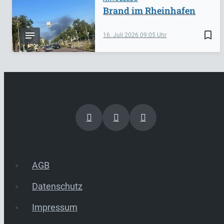
Brand im Rheinhafen
bookmark_border
16. Juli 2026
09:05
AGB
Datenschutz
Impressum