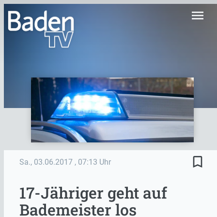
menu
bookmark_border
Sa., 03.06.2017
, 07:13 Uhr
17-Jähriger geht auf
Bademeister los