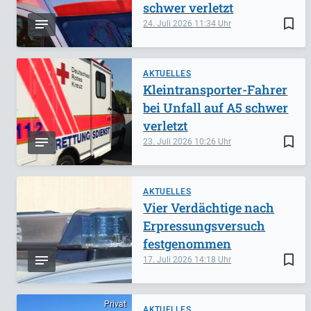
schwer verletzt
bookmark_border
24. Juli 2026
11:34
AKTUELLES
Kleintransporter-Fahrer
bei Unfall auf A5 schwer
verletzt
bookmark_border
23. Juli 2026
10:26
AKTUELLES
Vier Verdächtige nach
Erpressungsversuch
festgenommen
bookmark_border
17. Juli 2026
14:18
Privat
AKTUELLES