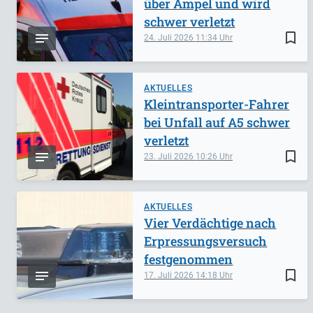
über Ampel und wird
schwer verletzt
bookmark_border
24. Juli 2026
11:34
AKTUELLES
Kleintransporter-Fahrer
bei Unfall auf A5 schwer
verletzt
bookmark_border
23. Juli 2026
10:26
AKTUELLES
Vier Verdächtige nach
Erpressungsversuch
festgenommen
bookmark_border
17. Juli 2026
14:18