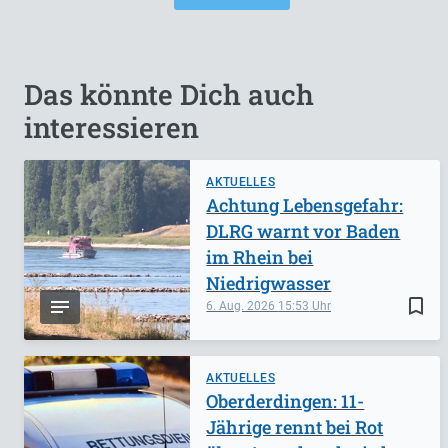
Das könnte Dich auch
interessieren
AKTUELLES
Achtung Lebensgefahr:
DLRG warnt vor Baden
im Rhein bei
Niedrigwasser
bookmark_border
6. Aug. 2026
15:53
AKTUELLES
Oberderdingen: 11-
Jährige rennt bei Rot