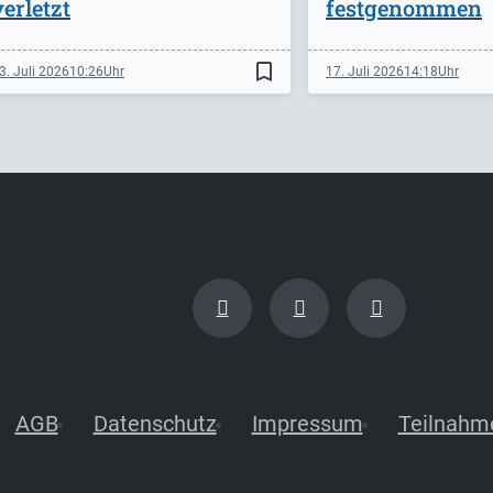
verletzt
festgenommen
bookmark_border
3. Juli 2026
10:26
17. Juli 2026
14:18
AGB
Datenschutz
Impressum
Teilnahm