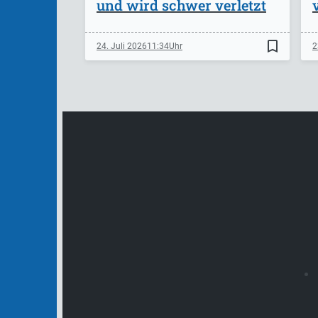
und wird schwer verletzt
bookmark_border
24. Juli 2026
11:34
2