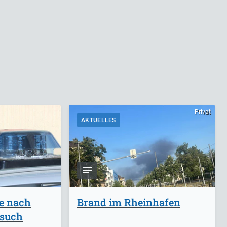
Privat
AKTUELLES
ge nach
Brand im Rheinhafen
rsuch