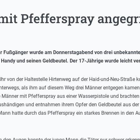
mit Pfefferspray angegr
ger Fußgänger wurde am Donnerstagabend von drei unbekannten
 Handy und seinen Geldbeutel. Der 17-Jährige wurde leicht verl
hr von der Haltestelle Hirtenweg auf der Haid-und-Neu-Straße
terwegs, als ihm auf diesem Weg drei Männer entgegen kamen. 
ie Männer mit Pfefferspray aus einer Wasserpistole und brachten
händigen und entnahmen ihrem Opfer den Geldbeutel aus der G
Mann hatte durch das Pfefferspray ein starkes Brennen in den
 den Augen konnte der junge Mann die Täter nur schwer erkennen