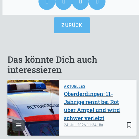
ZURÜCK
Das könnte Dich auch
interessieren
AKTUELLES
Oberderdingen: 11-
Jährige rennt bei Rot
über Ampel und wird
schwer verletzt
bookmark_border
24. Juli 2026
11:34