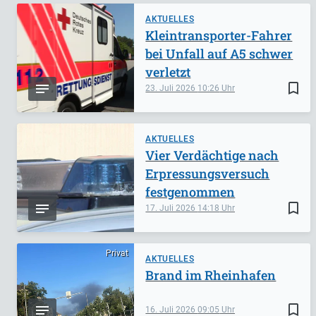
AKTUELLES
Kleintransporter-Fahrer
bei Unfall auf A5 schwer
verletzt
bookmark_border
23. Juli 2026
10:26
AKTUELLES
Vier Verdächtige nach
Erpressungsversuch
festgenommen
bookmark_border
17. Juli 2026
14:18
Privat
AKTUELLES
Brand im Rheinhafen
bookmark_border
16. Juli 2026
09:05