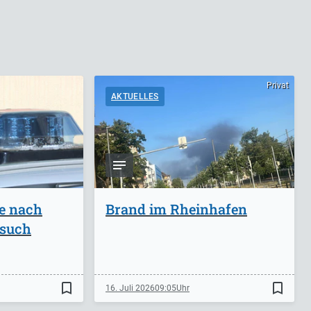
Privat
AKTUELLES
ge nach
Brand im Rheinhafen
rsuch
bookmark_border
bookmark_border
16. Juli 2026
09:05