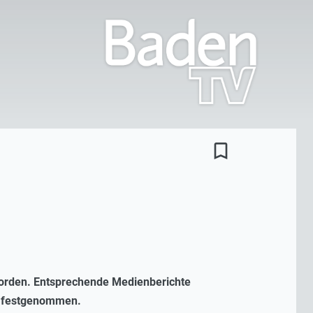
bookmark_border
 worden. Entsprechende Medienberichte
en festgenommen.