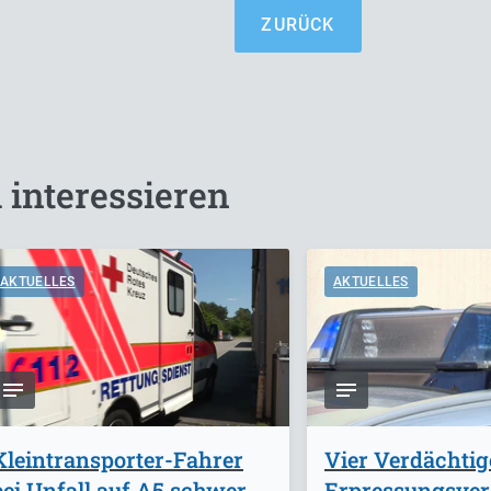
ZURÜCK
 interessieren
AKTUELLES
AKTUELLES
Kleintransporter-Fahrer
Vier Verdächti
bei Unfall auf A5 schwer
Erpressungsve