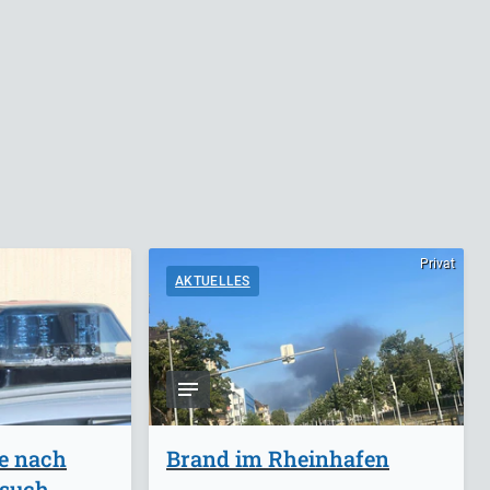
Privat
AKTUELLES
ge nach
Brand im Rheinhafen
rsuch