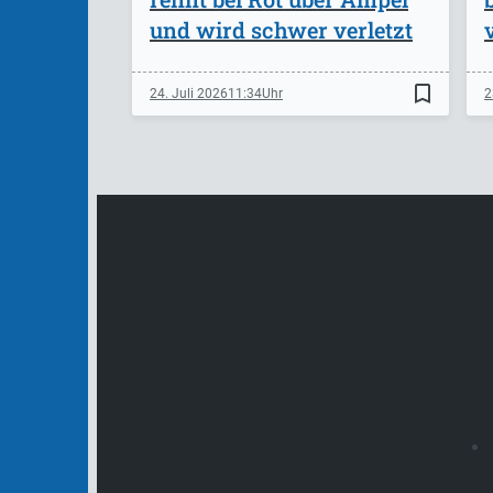
und wird schwer verletzt
bookmark_border
24. Juli 2026
11:34
2