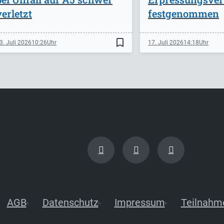
verletzt
festgenommen
bookmark_border
3. Juli 2026
10:26
17. Juli 2026
14:18
AGB
Datenschutz
Impressum
Teilnahm