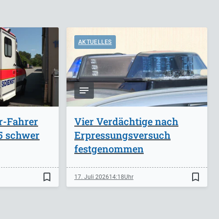
AKTUELLES
r-Fahrer
Vier Verdächtige nach
A5 schwer
Erpressungsversuch
festgenommen
bookmark_border
bookmark_border
17. Juli 2026
14:18