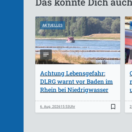
Das könnte Dich auch
AKTUELLES
Achtung Lebensgefahr:
DLRG warnt vor Baden im
Rhein bei Niedrigwasser
bookmark_border
6. Aug. 2026
15:53
2