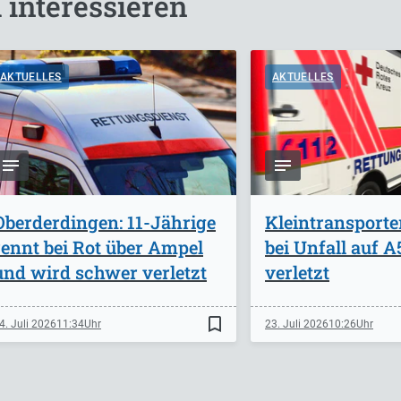
 interessieren
AKTUELLES
AKTUELLES
Oberderdingen: 11-Jährige
Kleintransporte
rennt bei Rot über Ampel
bei Unfall auf 
und wird schwer verletzt
verletzt
bookmark_border
4. Juli 2026
11:34
23. Juli 2026
10:26