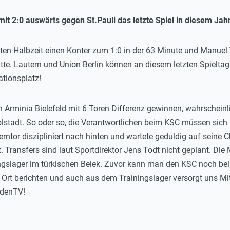
t 2:0 auswärts gegen St.Pauli das letzte Spiel in diesem Jahr
weiten Halbzeit einen Konter zum 1:0 in der 63 Minute und Manue
Latte. Lautern und Union Berlin können an diesem letzten Spielt
tionsplatz!
rminia Bielefeld mit 6 Toren Differenz gewinnen, wahrscheinlic
lstadt. So oder so, die Verantwortlichen beim KSC müssen sich 
rntor diszipliniert nach hinten und wartete geduldig auf seine
 Transfers sind laut Sportdirektor Jens Todt nicht geplant. Di
ngslager im türkischen Belek. Zuvor kann man den KSC noch bei
Ort berichten und auch aus dem Trainingslager versorgt uns Mi
adenTV!