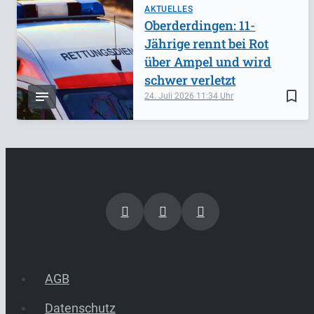
AKTUELLES
Oberderdingen: 11-
Jährige rennt bei Rot
über Ampel und wird
schwer verletzt
bookmark_border
24. Juli 2026
11:34
AGB
Datenschutz