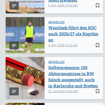
Niedrigwasser
bookmark_border
6. Aug. 2026
15:53
AKTUELLES
Wanitzek führt den KSC
auch 2026/27 als Kapitän
an
bookmark_border
5. Aug. 2026
13:12
AKTUELLES
Softwarepanne: 100
Abiturzeugnisse in BW
falsch ausgestellt, auch
in Karlsruhe und Bretten
bookmark_border
27. Juli 2026
16:52