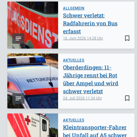
ALLGEMEIN
Schwer verletzt:
Radfahrerin von Bus
erfasst
bookmark_border
16. Juni 2026
14:28
AKTUELLES
Oberderdingen: 11-
Jährige rennt bei Rot
über Ampel und wird
schwer verletzt
bookmark_border
24. Juli 2026
11:34
AKTUELLES
Kleintransporter-Fahrer
bei Unfall auf A5 schwer