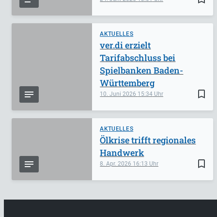
AKTUELLES
ver.di erzielt
Tarifabschluss bei
Spielbanken Baden-
Württemberg
bookmark_border
10. Juni 2026
15:34
AKTUELLES
Ölkrise trifft regionales
Handwerk
bookmark_border
8. Apr. 2026
16:13