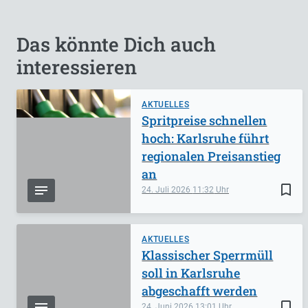
Das könnte Dich auch
interessieren
AKTUELLES
Spritpreise schnellen
hoch: Karlsruhe führt
regionalen Preisanstieg
an
bookmark_border
24. Juli 2026
11:32
AKTUELLES
Klassischer Sperrmüll
soll in Karlsruhe
abgeschafft werden
bookmark_border
24. Juni 2026
13:01