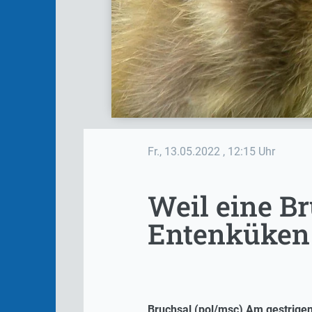
Fr., 13.05.2022
, 12:15 Uhr
Weil eine Br
Entenküken 
Bruchsal (pol/msc) Am gestrigen