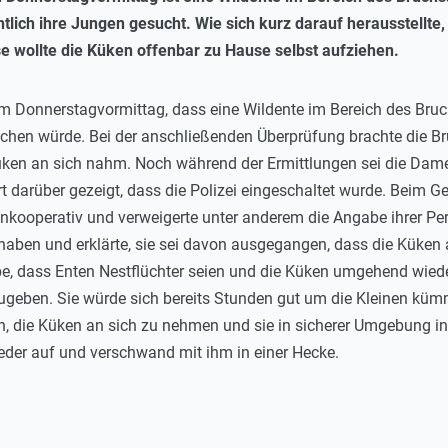
lich ihre Jungen gesucht. Wie sich kurz darauf herausstellte,
se wollte die Küken offenbar zu Hause selbst aufziehen.
am Donnerstagvormittag, dass eine Wildente im Bereich des Bruc
chen würde. Bei der anschließenden Überprüfung brachte die Bru
küken an sich nahm. Noch während der Ermittlungen sei die Dam
 darüber gezeigt, dass die Polizei eingeschaltet wurde. Beim G
nkooperativ und verweigerte unter anderem die Angabe ihrer Pers
ben und erklärte, sie sei davon ausgegangen, dass die Küken au
 dass Enten Nestflüchter seien und die Küken umgehend wieder
geben. Sie würde sich bereits Stunden gut um die Kleinen kümm
, die Küken an sich zu nehmen und sie in sicherer Umgebung in
der auf und verschwand mit ihm in einer Hecke.