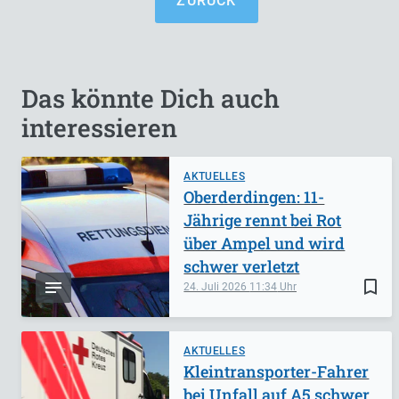
ZURÜCK
Das könnte Dich auch
interessieren
AKTUELLES
Oberderdingen: 11-
Jährige rennt bei Rot
über Ampel und wird
schwer verletzt
bookmark_border
24. Juli 2026
11:34
AKTUELLES
Kleintransporter-Fahrer
bei Unfall auf A5 schwer