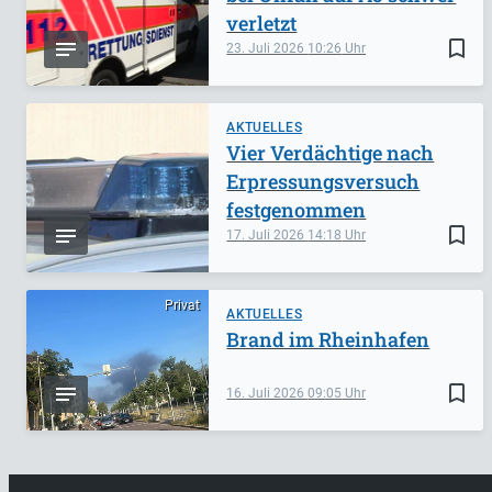
verletzt
bookmark_border
23. Juli 2026
10:26
AKTUELLES
Vier Verdächtige nach
Erpressungsversuch
festgenommen
bookmark_border
17. Juli 2026
14:18
Privat
AKTUELLES
Brand im Rheinhafen
bookmark_border
16. Juli 2026
09:05