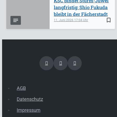
KSC bindet Sturm-Juwel
langfristig: Shio Fukuda
bleibt in der Fächerstadt
bookmark_border
11. Juni 2026
17:04
AGB
Datenschutz
Impressum