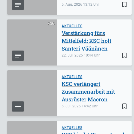
bookmark_border
5. Aug. 2026
13:12
KSC
AKTUELLES
Verstärkung fürs
Mittelfeld: KSC holt
Santeri Väänänen
bookmark_border
22. Juli 2026
10:44
AKTUELLES
KSC verlängert
Zusammenarbeit mit
Ausrüster Macron
bookmark_border
6. Juli 2026
14:42
AKTUELLES