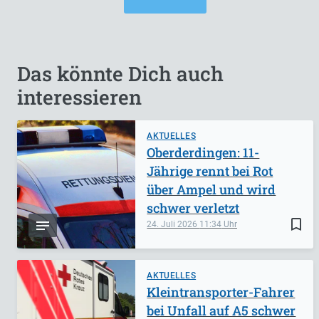
Das könnte Dich auch
interessieren
AKTUELLES
Oberderdingen: 11-
Jährige rennt bei Rot
über Ampel und wird
schwer verletzt
bookmark_border
24. Juli 2026
11:34
AKTUELLES
Kleintransporter-Fahrer
bei Unfall auf A5 schwer