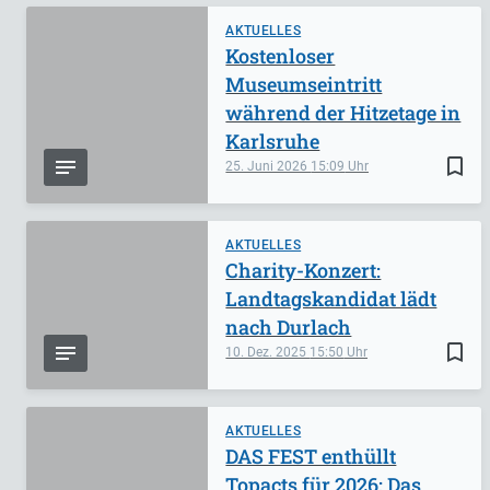
AKTUELLES
Kostenloser
Museumseintritt
während der Hitzetage in
Karlsruhe
bookmark_border
25. Juni 2026
15:09
AKTUELLES
Charity-Konzert:
Landtagskandidat lädt
nach Durlach
bookmark_border
10. Dez. 2025
15:50
AKTUELLES
DAS FEST enthüllt
Topacts für 2026: Das