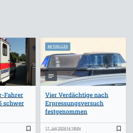
AKTUELLES
r-Fahrer
Vier Verdächtige nach
A5 schwer
Erpressungsversuch
festgenommen
bookmark_border
bookmark_border
17. Juli 2026
14:18