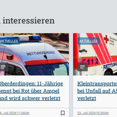
 interessieren
AKTUELLES
AKTUELLES
Oberderdingen: 11-Jährige
Kleintransporte
rennt bei Rot über Ampel
bei Unfall auf 
und wird schwer verletzt
verletzt
bookmark_border
4. Juli 2026
11:34
23. Juli 2026
10:26