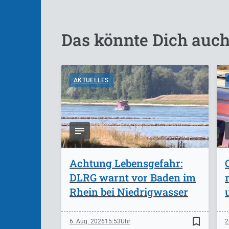
Das könnte Dich auch
AKTUELLES
Achtung Lebensgefahr:
DLRG warnt vor Baden im
Rhein bei Niedrigwasser
bookmark_border
6. Aug. 2026
15:53
2