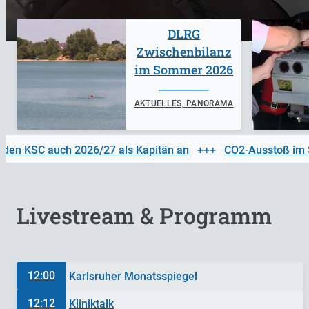
DLRG
Zwischenbilanz
im Sommer 2026
AKTUELLES, PANORAMA
en KSC auch 2026/27 als Kapitän an
+++
CO2-Ausstoß im Süd
Livestream & Programm
12:00
Karlsruher Monatsspiegel
12:12
Kliniktalk