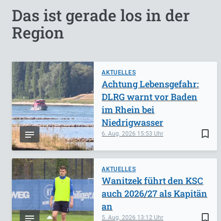
Das ist gerade los in der
Region
AKTUELLES
Achtung Lebensgefahr:
DLRG warnt vor Baden
im Rhein bei
Niedrigwasser
bookmark_border
6. Aug. 2026
15:53
AKTUELLES
Wanitzek führt den KSC
auch 2026/27 als Kapitän
an
bookmark_border
5. Aug. 2026
13:12