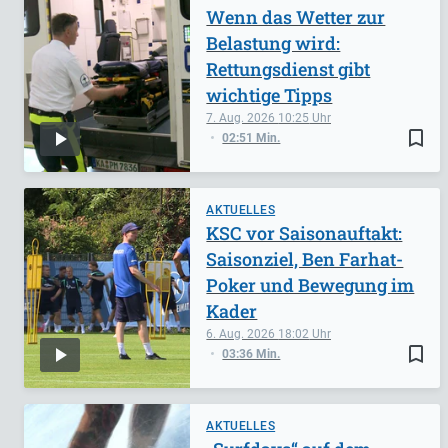
Wenn das Wetter zur
Belastung wird:
Rettungsdienst gibt
wichtige Tipps
7. Aug. 2026
10:25
bookmark_border
02:51 Min.
AKTUELLES
KSC vor Saisonauftakt:
Saisonziel, Ben Farhat-
Poker und Bewegung im
Kader
6. Aug. 2026
18:02
bookmark_border
03:36 Min.
AKTUELLES